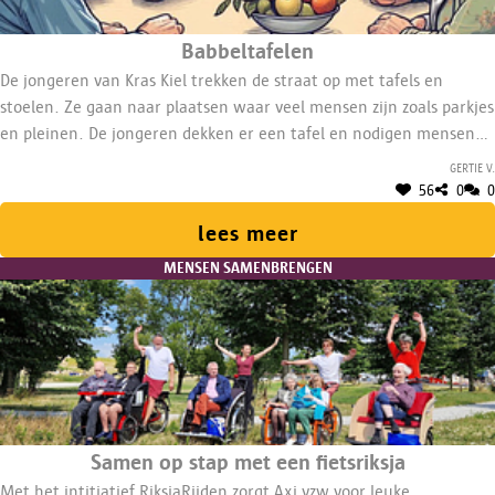
Babbeltafelen
De jongeren van Kras Kiel trekken de straat op met tafels en
stoelen. Ze gaan naar plaatsen waar veel mensen zijn zoals parkjes
en pleinen. De jongeren dekken er een tafel en nodigen mensen
uit om samen met hen een hapje te eten en over (buurt)thema's
Gertie V.
te praten.
56
0
0
lees meer
MENSEN SAMENBRENGEN
Samen op stap met een fietsriksja
Met het intitiatief RiksjaRijden zorgt Axi vzw voor leuke