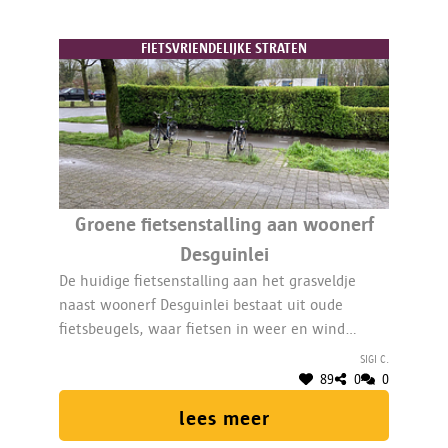
FIETSVRIENDELIJKE STRATEN
Groene fietsenstalling aan woonerf
Desguinlei
De huidige fietsenstalling aan het grasveldje
naast woonerf Desguinlei bestaat uit oude
fietsbeugels, waar fietsen in weer en wind
onbeschut staan. Een fietsenstalling met
Sigi C.
groendak en glazen wanden is een verbetering
89
0
0
en wordt meer gebruikt.
lees meer