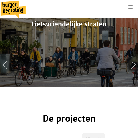
Kli
Fietsvriendelijke straten
4
520
De projecten