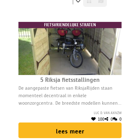
FIETSVRIENDELIJKE STRATEN
5 Riksja fietsstallingen
De aangepaste fietsen van RiksjaRijden staan
momenteel decentraal in enkele
woonzorgcentra. De breedste modellen kunnen
echter niet overal binnen waardoor de
Luc D. van AXIvzw
riksjarijders vaak veel 'lege' kilometers moeten
100
0
0
maken om de riksja's op te halen. 5 nieuwe
lees meer
riksjastallingen lossen dit probleem op.