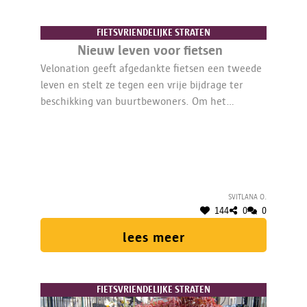
FIETSVRIENDELIJKE STRATEN
Nieuw leven voor fietsen
Velonation geeft afgedankte fietsen een tweede
leven en stelt ze tegen een vrije bijdrage ter
beschikking van buurtbewoners. Om het
fietsatelier te professionaliseren en werkbaar te
houden, is er nood aan aangepast meubilair en
opbergsystemen.
Svitlana O.
144
0
0
lees meer
FIETSVRIENDELIJKE STRATEN