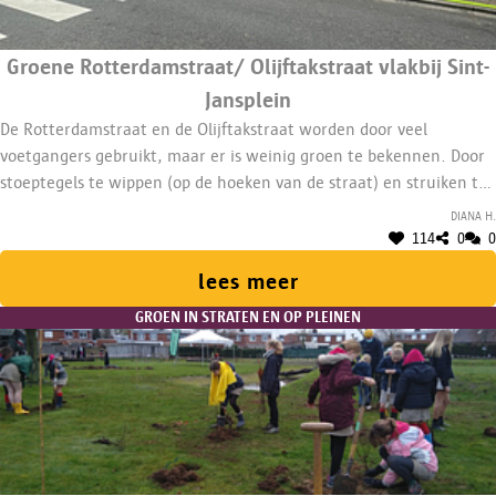
Groene Rotterdamstraat/ Olijftakstraat vlakbij Sint-
Jansplein
De Rotterdamstraat en de Olijftakstraat worden door veel
voetgangers gebruikt, maar er is weinig groen te bekennen. Door
stoeptegels te wippen (op de hoeken van de straat) en struiken te
planten, wordt de buurt een stuk aantrekkelijker.
Diana H.
114
0
0
lees meer
GROEN IN STRATEN EN OP PLEINEN