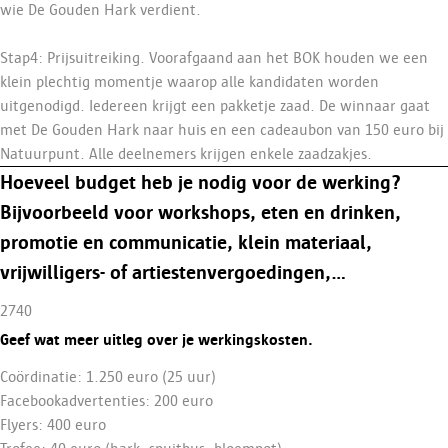
wie De Gouden Hark verdient.
Stap4: Prijsuitreiking. Voorafgaand aan het BOK houden we een
klein plechtig momentje waarop alle kandidaten worden
uitgenodigd. Iedereen krijgt een pakketje zaad. De winnaar gaat
met De Gouden Hark naar huis en een cadeaubon van 150 euro bij
Natuurpunt. Alle deelnemers krijgen enkele zaadzakjes.
Hoeveel budget heb je nodig voor de werking?
Bijvoorbeeld voor workshops, eten en drinken,
promotie en communicatie, klein materiaal,
vrijwilligers- of artiestenvergoedingen,…
2740
Geef wat meer uitleg over je werkingskosten.
Coördinatie: 1.250 euro (25 uur)
Facebookadvertenties: 200 euro
Flyers: 400 euro