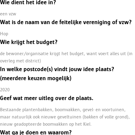
Wie dient het idee in?
een vzw
Wat is de naam van de feitelijke vereniging of vzw?
Hop
Wie krijgt het budget?
de bewoner/organisatie krijgt het budget, want voert alles uit (in
overleg met district)
In welke postcode(s) vindt jouw idee plaats?
(meerdere keuzen mogelijk)
2020
Geef wat meer uitleg over de plaats.
Bestaande plantenbakken, boomvakken, gevel- en voortuinen,
maar natuurlijk ook nieuwe geveltuinen (bakken of volle grond),
nieuw geadopteerde boomvakken op het Kiel.
Wat ga je doen en waarom?