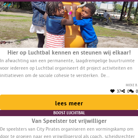
Hier op Luchtbal kennen en steunen wij elkaar!
In afwachting van een permanente, laagdrempelige buurtruimte
voor iedereen op Luchtbal organiseert dit project activiteiten en
initiatieven om de sociale cohesie te versterken. De
buurtbewoners versterken samen de buurt!
Mieke B.
37
0
0
lees meer
BOOST LUCHTBAL
Van Speelster tot vrijwilliger
De speelsters van City Pirates organiseren een vormingskamp om
door te groeien naar een vrijwilligersrol als coach, scheidsrechter