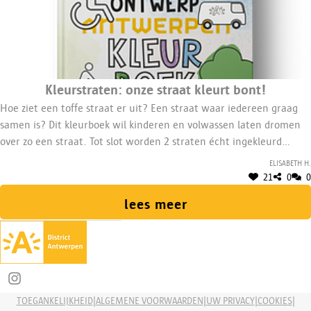
Kleurstraten: onze straat kleurt bont!
Hoe ziet een toffe straat er uit? Een straat waar iedereen graag
samen is? Dit kleurboek wil kinderen en volwassen laten dromen
over zo een straat. Tot slot worden 2 straten écht ingekleurd
samen met de buurtbewoners.
Elisabeth H.
21
0
0
lees meer
Deel op Instagram
|
|
|
|
TOEGANKELIJKHEID
ALGEMENE VOORWAARDEN
UW PRIVACY
COOKIES