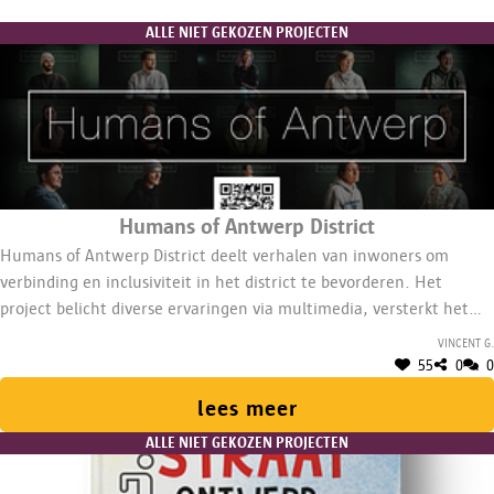
ALLE NIET GEKOZEN PROJECTEN
Humans of Antwerp District
Humans of Antwerp District deelt verhalen van inwoners om
verbinding en inclusiviteit in het district te bevorderen. Het
project belicht diverse ervaringen via multimedia, versterkt het
gemeenschapsgevoel, creëert een platform voor iedereen en
Vincent G.
brengt mensen samen. Een 1/10 VTE coördineert.
55
0
0
lees meer
ALLE NIET GEKOZEN PROJECTEN