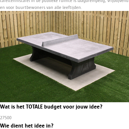
tafeltennistafel in de publieke ruimte is laagdrempelig, vrijblijvend
en voor buurtbewoners van alle leeftijden.
Wat is het TOTALE budget voor jouw idee?
27500
Wie dient het idee in?