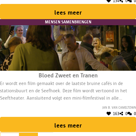
134
0
0
lees meer
MENSEN SAMENBRENGEN
Bloed Zweet en Tranen
Er wordt een film gemaakt over de laatste bruine cafés in de
stationsbuurt en de Seefhoek. Deze film wordt vertoond in het
Seeftheater. Aansluitend volgt een mini-filmfestival in alle
verschillende deelnemende bruine kroegen. Met vergoeding
Jan B. van Cameltown
vergelijkbaar met een VTE van 2/5.
163
0
0
lees meer