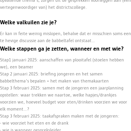
opvallende thema's, zorgen uit de gesprekken voorleggen aan (een
vertegenwoordiger van) het districtscollege.
Welke valkuilen zie je?
Er kan in feite weinig mislopen, behalve dat er misschien soms een
te hevige discussie aan de babbeltafel ontstaat...
Welke stappen ga je zetten, wanneer en met wie?
Stap1 januari 2025: aanschaffen van plooitafel (stoelen hebben
we), een beamer
Stap 2 januari 2025: briefing jongeren en het samen
babbelthema's bepalen + het maken van themakaarten
Stap 3 februari 2025: samen met de jongeren een jaarplanning
opstellen: waar trekken we naartoe, welke hapjes/drankjes
voorzien we, hoeveel budget voor eten/drinken voorzien we voor
elk moment...?
Stap 3 februari 2025: taakafspraken maken met de jongeren:
- wie voorziet het eten en de drank
- wie is wanneer gespreksleider