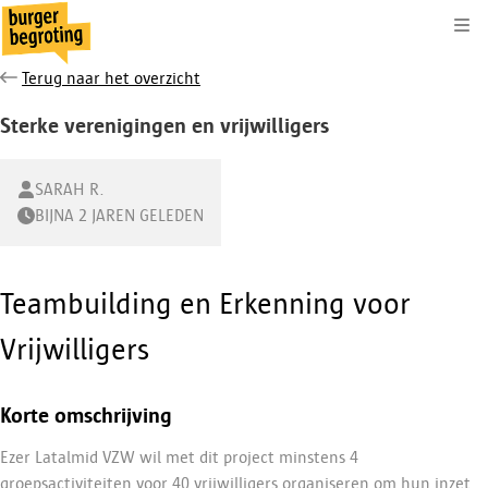
Kli
Terug naar het overzicht
Sterke verenigingen en vrijwilligers
SARAH R.
BIJNA 2 JAREN GELEDEN
Teambuilding en Erkenning voor
Vrijwilligers
Korte omschrijving
Ezer Latalmid VZW wil met dit project minstens 4
groepsactiviteiten voor 40 vrijwilligers organiseren om hun inzet