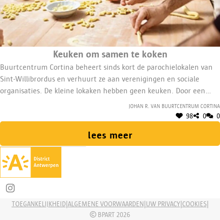
Keuken om samen te koken
Buurtcentrum Cortina beheert sinds kort de parochielokalen van
Sint-Willibrordus en verhuurt ze aan verenigingen en sociale
organisaties. De kleine lokaken hebben geen keuken. Door een
nieuwe keuken te bouwen, kan er samen gekookt worden.
Johan R. van Buurtcentrum Cortina
98
0
0
lees meer
Deel op Instagram
|
|
|
|
TOEGANKELIJKHEID
ALGEMENE VOORWAARDEN
UW PRIVACY
COOKIES
BPART 2026