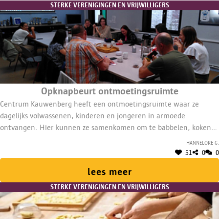
STERKE VERENIGINGEN EN VRIJWILLIGERS
Opknapbeurt ontmoetingsruimte
Centrum Kauwenberg heeft een ontmoetingsruimte waar ze
dagelijks volwassenen, kinderen en jongeren in armoede
ontvangen. Hier kunnen ze samenkomen om te babbelen, koken,
knutselen of vergaderen. Deze ruimte heeft nood aan een
Hannelore G.
opknapbeurt en nieuw meubilair.
51
0
0
lees meer
STERKE VERENIGINGEN EN VRIJWILLIGERS