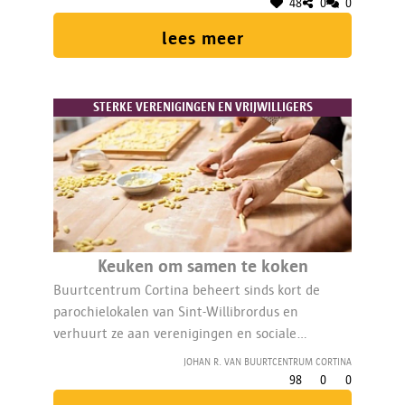
48
0
0
lees meer
STERKE VERENIGINGEN EN VRIJWILLIGERS
Keuken om samen te koken
Buurtcentrum Cortina beheert sinds kort de
parochielokalen van Sint-Willibrordus en
verhuurt ze aan verenigingen en sociale
organisaties. De kleine lokaken hebben geen
Johan R. van Buurtcentrum Cortina
keuken. Door een nieuwe keuken te bouwen,
98
0
0
kan er samen gekookt worden.