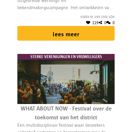
uitgebreide wervings- en
bekendmakingscampagne. Het ontwikkelen van
een vormings- en intervisietoolbox voor de ruime
Karen M. van Unik vzw
vrijwilligersploeg van Unik. De start van een
119
0
0
Uni(e)ke ambassadeurswerking. Een 3/10 VTE
lees meer
ondersteunt.
STERKE VERENIGINGEN EN VRIJWILLIGERS
WHAT ABOUT NOW - Festival over de
toekomst van het district
Een multidisciplinair festival waar bezoekers