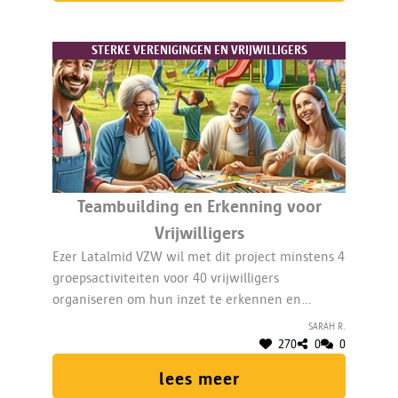
STERKE VERENIGINGEN EN VRIJWILLIGERS
Teambuilding en Erkenning voor
Vrijwilligers
Ezer Latalmid VZW wil met dit project minstens 4
groepsactiviteiten voor 40 vrijwilligers
organiseren om hun inzet te erkennen en
teambuilding te bevorderen.
Sarah R.
270
0
0
lees meer