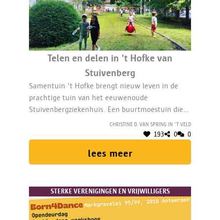
Telen en delen in 't Hofke van
Stuivenberg
Samentuin 't Hofke brengt nieuw leven in de
prachtige tuin van het eeuwenoude
Stuivenbergziekenhuis. Een buurtmoestuin die
ook dient als ontmoetingsplek. Met een 4/5 VTE
Christine D. van Spring in 't veld
coördinator.
193
0
0
lees meer
STERKE VERENIGINGEN EN VRIJWILLIGERS