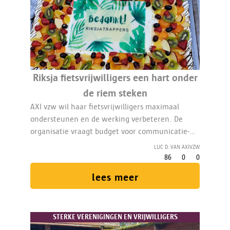
Riksja fietsvrijwilligers een hart onder
de riem steken
AXI vzw wil haar fietsvrijwilligers maximaal
ondersteunen en de werking verbeteren. De
organisatie vraagt budget voor communicatie-
en ondersteuningsmateriaal, vormingen en
Luc D. van AXIvzw
digitale infrastructuur. De vrijwilligers worden
86
0
0
bedankt voor hun inzet.
lees meer
STERKE VERENIGINGEN EN VRIJWILLIGERS