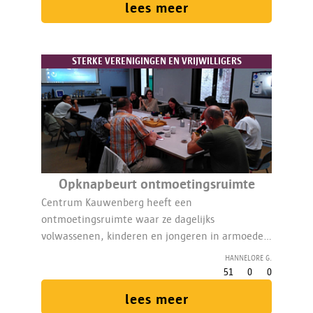
lees meer
STERKE VERENIGINGEN EN VRIJWILLIGERS
Opknapbeurt ontmoetingsruimte
Centrum Kauwenberg heeft een
ontmoetingsruimte waar ze dagelijks
volwassenen, kinderen en jongeren in armoede
ontvangen. Hier kunnen ze samenkomen om te
Hannelore G.
babbelen, koken, knutselen of vergaderen. Deze
51
0
0
ruimte heeft nood aan een opknapbeurt en
lees meer
nieuw meubilair.