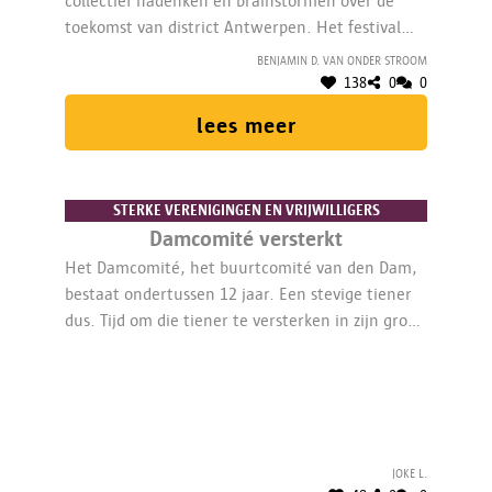
collectief nadenken en brainstormen over de
toekomst van district Antwerpen. Het festival
gaat door op Stormkop en is een ontmoetingsdag
Benjamin D. van Onder Stroom
voor alle verenigingen, collectieven en
138
0
0
kunstenaars die de stad willen herdenken. Met
lees meer
een projectmedewerker van 3/10 VTE.
STERKE VERENIGINGEN EN VRIJWILLIGERS
Damcomité versterkt
Het Damcomité, het buurtcomité van den Dam,
bestaat ondertussen 12 jaar. Een stevige tiener
dus. Tijd om die tiener te versterken in zijn groei
naar volwassenheid. Het Damcomité wil zich
organisatorisch versterken, de
vrijwilligerswerking uitwerken en de
communicatie op punt zetten.
Joke L.