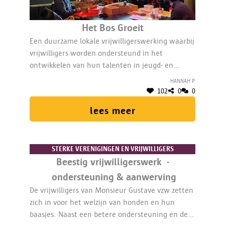
Het Bos Groeit
Een duurzame lokale vrijwilligerswerking waarbij
vrijwilligers worden ondersteund in het
ontwikkelen van hun talenten in jeugd- en
kunstenhuis Het Bos. Er is aandacht voor
Hannah P.
eigenaarschap en bewuste verbondenheid met
102
0
0
elkaar, voor zinvol vrijwilligerswerk en meer
lees meer
participatie. 1/5de VTE coördineert.
STERKE VERENIGINGEN EN VRIJWILLIGERS
Beestig vrijwilligerswerk -
ondersteuning & aanwerving
De vrijwilligers van Monsieur Gustave vzw zetten
zich in voor het welzijn van honden en hun
baasjes. Naast een betere ondersteuning en de