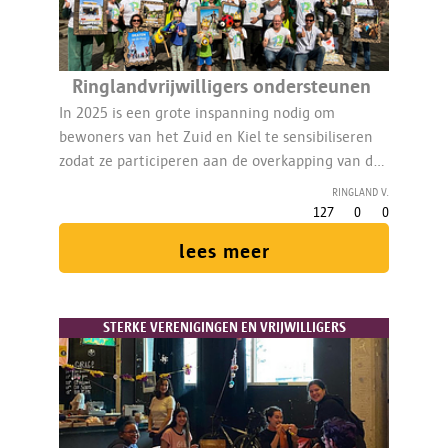
Ringlandvrijwilligers ondersteunen
In 2025 is een grote inspanning nodig om
bewoners van het Zuid en Kiel te sensibiliseren
zodat ze participeren aan de overkapping van de
zuidelijke Ring.Vrijwilligers betrekken burgers via
Ringland V.
diverse communicatiekanalen, en werken mee
127
0
0
aan studies voor de overkapping en de modal
lees meer
shift. (15% VTE)
STERKE VERENIGINGEN EN VRIJWILLIGERS