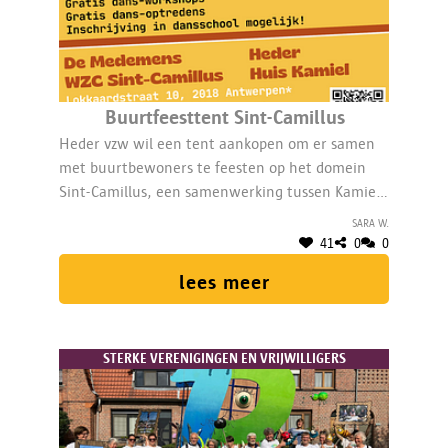
Buurtfeesttent Sint-Camillus
Heder vzw wil een tent aankopen om er samen
met buurtbewoners te feesten op het domein
Sint-Camillus, een samenwerking tussen Kamiel
(Heder vzw) & Sint-Camillus (De Medemens). De
Sara W.
tent zorgt voor meer ontmoeting en inclusie in
41
0
0
de Markgravewijk.
lees meer
STERKE VERENIGINGEN EN VRIJWILLIGERS