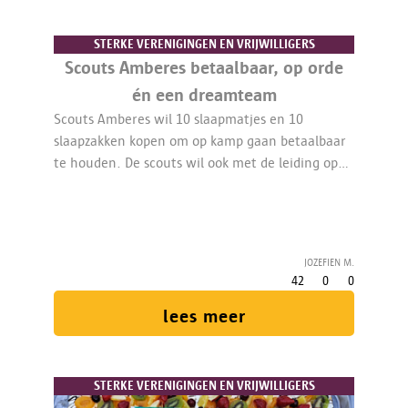
STERKE VERENIGINGEN EN VRIJWILLIGERS
Scouts Amberes betaalbaar, op orde
én een dreamteam
Scouts Amberes wil 10 slaapmatjes en 10
slaapzakken kopen om op kamp gaan betaalbaar
te houden. De scouts wil ook met de leiding op
teambuilding gaan en degelijke kasten, schabben
en dozen/kisten kopen om materiaal te ordenen.
Jozefien M.
42
0
0
lees meer
STERKE VERENIGINGEN EN VRIJWILLIGERS