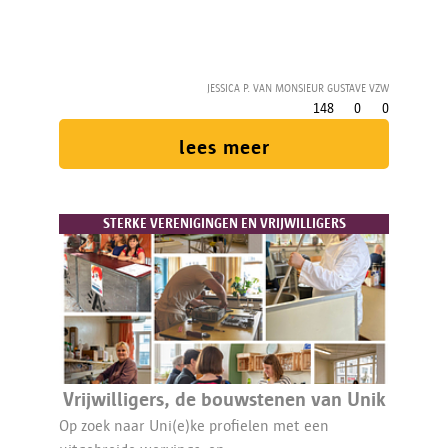
bestaande vrijwilligers bedanken, wil de vzw zijn
bestaande vrijwilligerswerking ook uitbreiden.
Met ondersteuning van 1/10 VTE.
Jessica P. van Monsieur Gustave vzw
148
0
0
lees meer
STERKE VERENIGINGEN EN VRIJWILLIGERS
Vrijwilligers, de bouwstenen van Unik
Op zoek naar Uni(e)ke profielen met een