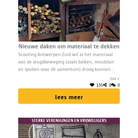
Nieuwe daken om materiaal te dekken
Scouting Antwerpen-Zuid wil al het materiaal
van de jeugdbeweging (zoals balken, meubilair
en spullen voor de samentuin) droog kunnen
opslaan. Daarvoor zijn grondige herstellingen
Dirk V.
nodig aan het dak en aan de dakbedekking van 2
135
0
0
afdaken.
lees meer
STERKE VERENIGINGEN EN VRIJWILLIGERS