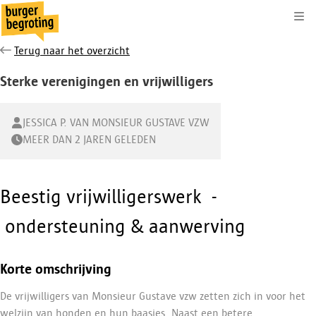
Kli
Terug naar het overzicht
Sterke verenigingen en vrijwilligers
JESSICA P. VAN MONSIEUR GUSTAVE VZW
MEER DAN 2 JAREN GELEDEN
Beestig vrijwilligerswerk -
ondersteuning & aanwerving
Korte omschrijving
De vrijwilligers van Monsieur Gustave vzw zetten zich in voor het
welzijn van honden en hun baasjes. Naast een betere