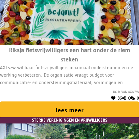
Riksja fietsvrijwilligers een hart onder de riem
steken
AXI vzw wil haar fietsvrijwilligers maximaal ondersteunen en de
werking verbeteren. De organisatie vraagt budget voor
communicatie- en ondersteuningsmateriaal, vormingen en
digitale infrastructuur. De vrijwilligers worden bedankt voor hun
Luc D. van AXIvzw
inzet.
86
0
0
lees meer
STERKE VERENIGINGEN EN VRIJWILLIGERS