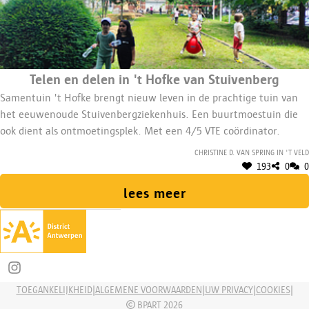
Telen en delen in 't Hofke van Stuivenberg
Samentuin 't Hofke brengt nieuw leven in de prachtige tuin van
het eeuwenoude Stuivenbergziekenhuis. Een buurtmoestuin die
ook dient als ontmoetingsplek. Met een 4/5 VTE coördinator.
Christine D. van Spring in 't veld
193
0
0
lees meer
Deel op Instagram
|
|
|
|
TOEGANKELIJKHEID
ALGEMENE VOORWAARDEN
UW PRIVACY
COOKIES
BPART 2026